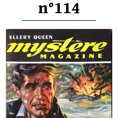
n°114