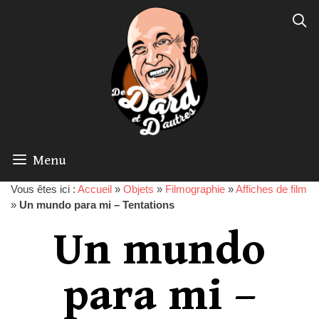
Menu
Vous êtes ici :
Accueil
»
Objets
»
Filmographie
»
Affiches de film
»
Un mundo para mi – Tentations
Un mundo
para mi –