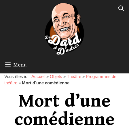
Menu
Vous êtes ici :
Accueil
»
Objets
»
Théâtre
»
Programmes de
théâtre
»
Mort d’une comédienne
Mort d’une
comédienne