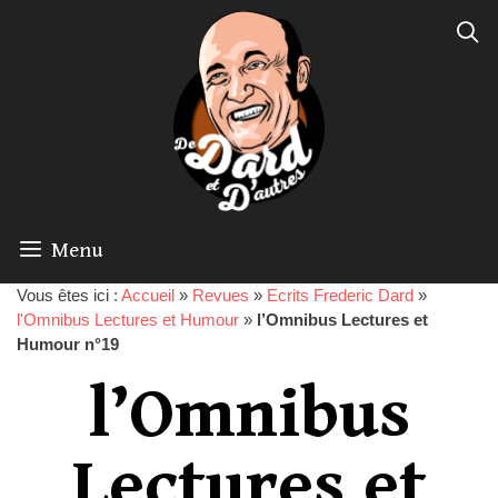
Menu
Vous êtes ici :
Accueil
»
Revues
»
Ecrits Frederic Dard
»
l'Omnibus Lectures et Humour
»
l’Omnibus Lectures et
Humour n°19
l’Omnibus
Lectures et