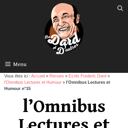
Menu
Vous êtes ici :
Accueil
»
Revues
»
Ecrits Frederic Dard
»
l'Omnibus Lectures et Humour
»
l’Omnibus Lectures et
Humour n°15
l’Omnibus
Lectures et