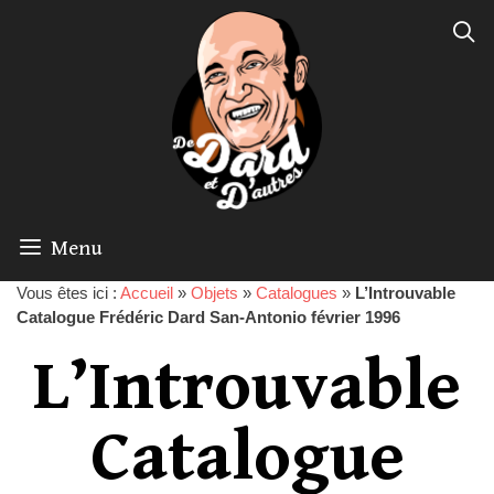
Menu
Vous êtes ici :
Accueil
»
Objets
»
Catalogues
»
L’Introuvable
Catalogue Frédéric Dard San-Antonio février 1996
L’Introuvable
Catalogue