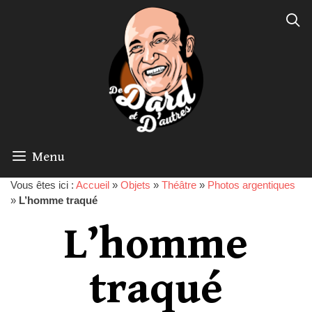
Menu
Vous êtes ici :
Accueil
»
Objets
»
Théâtre
»
Photos argentiques
»
L’homme traqué
L’homme
traqué