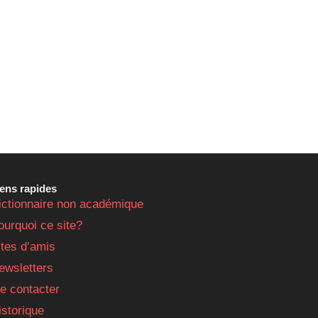
iens rapides
ictionnaire non académique
ourquoi ce site?
ites d’amis
ewsletters
e contacter
istorique