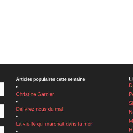
L
Articles populaires cette semaine
D
Christine Garnier
P
S
Délivrez nous du mal
N
M
La vieille qui marchait dans la mer
H