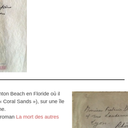
nton Beach en Floride où il
« Coral Sands »), sur une île
me.
r roman
La mort des autres