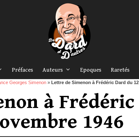
Préfaces
Auteurs
Epoques
Raretés
ance Georges Simenon
»
Lettre de Simenon à Frédéric Dard du 1
enon à Frédéric
novembre 1946