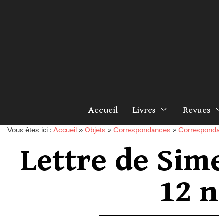
Accueil
Livres
Revues
Vous êtes ici :
Accueil
»
Objets
»
Correspondances
»
Correspond
Lettre de Sim
12 