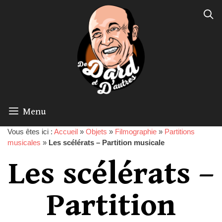
Menu
Vous êtes ici :
Accueil
»
Objets
»
Filmographie
»
Partitions
musicales
»
Les scélérats – Partition musicale
Les scélérats –
Partition