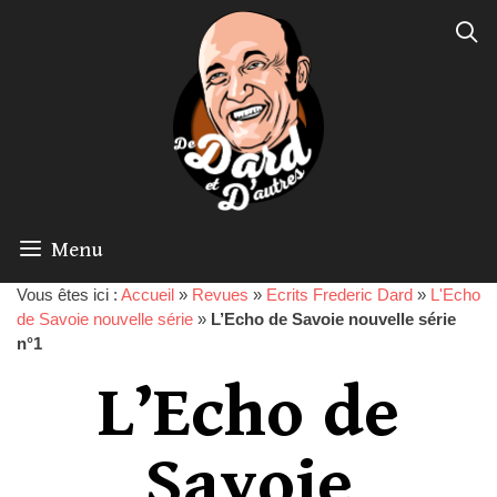
Menu
Vous êtes ici :
Accueil
»
Revues
»
Ecrits Frederic Dard
»
L'Echo
de Savoie nouvelle série
»
L’Echo de Savoie nouvelle série
n°1
L’Echo de
Savoie