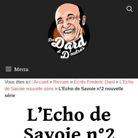
Menu
Vous êtes ici :
Accueil
»
Revues
»
Ecrits Frederic Dard
»
L'Echo
de Savoie nouvelle série
»
L’Echo de Savoie n°2 nouvelle
série
L’Echo de
Savoie n°2