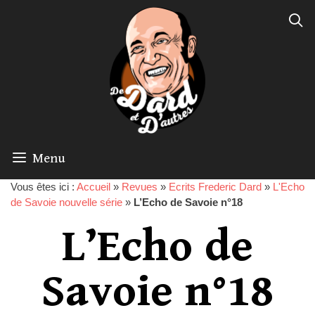
Menu
Vous êtes ici :
Accueil
»
Revues
»
Ecrits Frederic Dard
»
L'Echo
de Savoie nouvelle série
»
L’Echo de Savoie n°18
L’Echo de
Savoie n°18