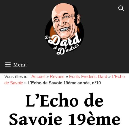
Menu
Vous êtes ici :
Accueil
»
Revues
»
Ecrits Frederic Dard
»
L'Echo
de Savoie
»
L’Echo de Savoie 19ème année, n°10
L’Echo de
Savoie 19ème