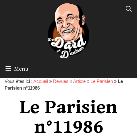
Menu
Vous êtes ici :
Accueil
»
Revues
»
Article
»
Le Parisien
»
Le
Parisien n°11986
Le Parisien
n°11986