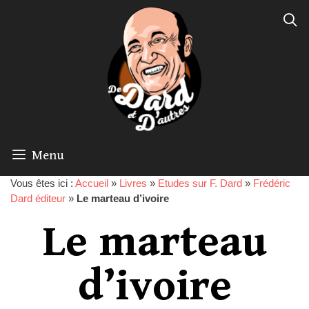
Menu
Vous êtes ici :
Accueil
»
Livres
»
Etudes sur F. Dard
»
Frédéric
Dard éditeur
»
Le marteau d’ivoire
Le marteau
d’ivoire