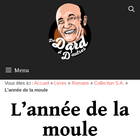
Menu
Vous êtes ici :
Accueil
»
Livres
»
Romans
»
Collection S.A.
»
L’année de la moule
L’année de la
moule