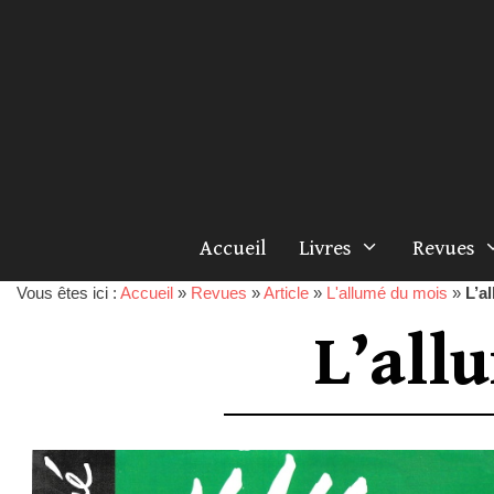
Accueil
Livres
Revues
Vous êtes ici :
Accueil
»
Revues
»
Article
»
L'allumé du mois
»
L’a
L’all