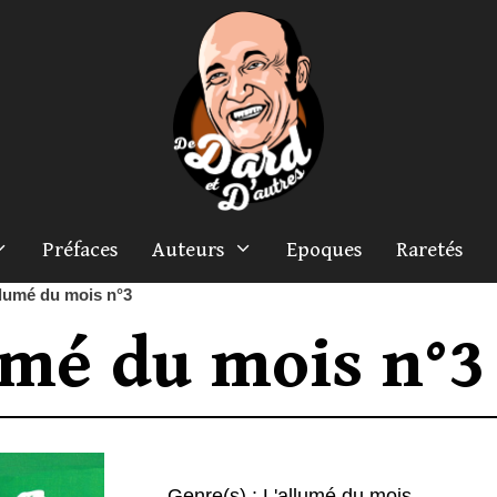
Préfaces
Auteurs
Epoques
Raretés
llumé du mois n°3
umé du mois n°3
Genre(s) :
L'allumé du mois