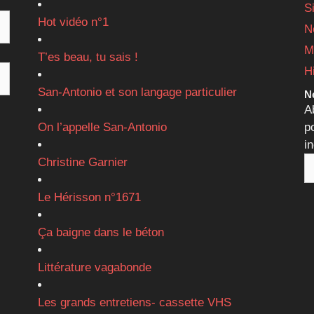
S
Hot vidéo n°1
N
M
T’es beau, tu sais !
H
San-Antonio et son langage particulier
Ne
A
On l’appelle San-Antonio
p
i
Christine Garnier
Le Hérisson n°1671
Ça baigne dans le béton
Littérature vagabonde
Les grands entretiens- cassette VHS