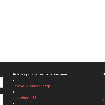
L
Articles populaires cette semaine
D
Les yeux sans visage
P
S
Hot vidéo n°1
N