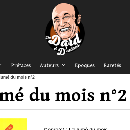
Préfaces
Auteurs
Epoques
Raretés
llumé du mois n°2
umé du mois n°2
Genre(s) :
L'allumé du mois