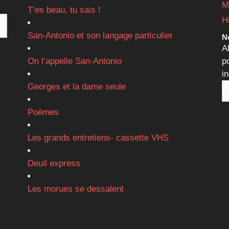
M
T’es beau, tu sais !
H
San-Antonio et son langage particulier
Ne
A
On l’appelle San-Antonio
p
i
Georges et la dame seule
Poèmes
Les grands entretiens- cassette VHS
Deuil express
Les morues se dessalent