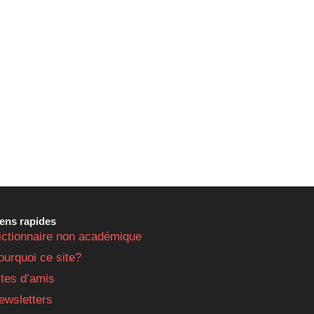
iens rapides
ictionnaire non académique
ourquoi ce site?
ites d’amis
ewsletters