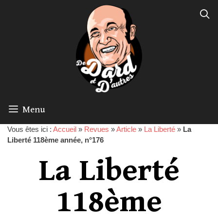
Menu
Vous êtes ici :
Accueil
»
Revues
»
Article
»
La Liberté
»
La
Liberté 118ème année, n°176
La Liberté
118ème