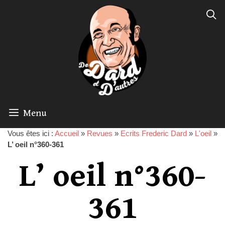
Menu
Vous êtes ici :
Accueil
»
Revues
»
Ecrits Frederic Dard
»
L'oeil
»
L’ oeil n°360-361
L’ oeil n°360-
361