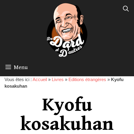
Menu
Vous êtes ici :
Accueil
»
Livres
»
Editions étrangères
»
Kyofu
kosakuhan
Kyofu
kosakuhan