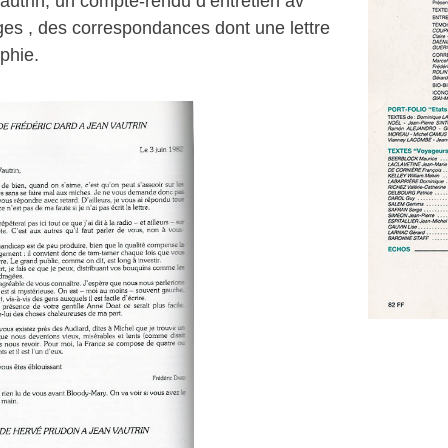
autrin, un compte-rendu d’entretien av
es , des correspondances dont une lettre
phie.