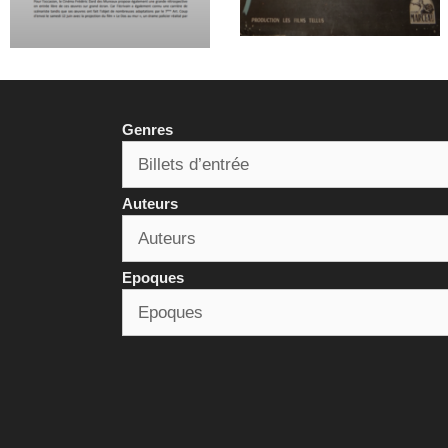
Genres
Auteurs
Epoques