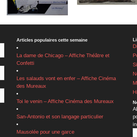
L
Articles populaires cette semaine
D
La dame de Chicago – Affiche Théâtre et
P
Confetti
S
N
Les salauds vont en enfer – Affiche Cinéma
M
des Mureaux
H
Toi le venin – Affiche Cinéma des Mureaux
Ne
A
San-Antonio et son langage particulier
p
i
Mausolée pour une garce