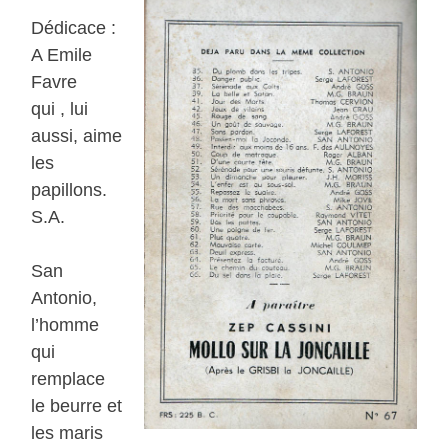
Dédicace :
A Emile
Favre
qui , lui
aussi, aime
les
papillons.
S.A.
San
Antonio,
l’homme
qui
remplace
le beurre et
les maris