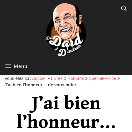
Menu
Vous êtes ici :
Accueil
»
Livres
»
Romans
»
Spécial-Police
»
J’ai bien l’honneur… de vous buter
J’ai bien
l’honneur…