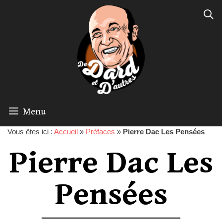
Menu
Vous êtes ici :
Accueil
»
Préfaces
»
Pierre Dac Les Pensées
Pierre Dac Les
Pensées