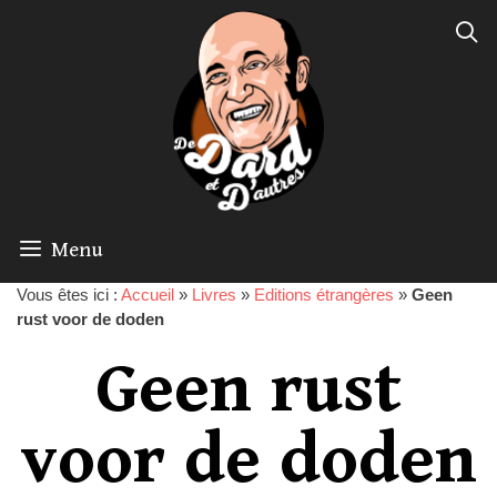
Menu
Vous êtes ici :
Accueil
»
Livres
»
Editions étrangères
»
Geen
rust voor de doden
Geen rust
voor de doden