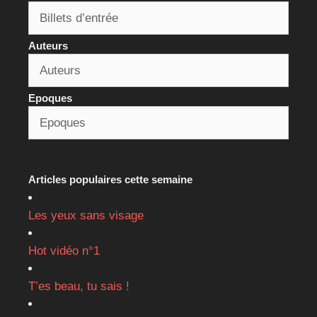
Auteurs
Epoques
Articles populaires cette semaine
Les yeux sans visage
Hot vidéo n°1
T’es beau, tu sais !