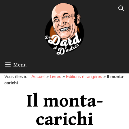
Menu
Vous êtes ici :
Accueil
»
Livres
»
Editions étrangères
»
Il monta-
carichi
Il monta-
carichi