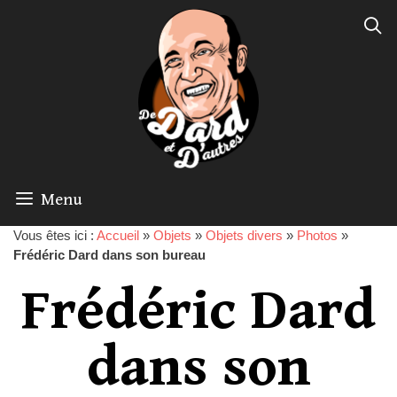
Menu
Vous êtes ici :
Accueil
»
Objets
»
Objets divers
»
Photos
»
Frédéric Dard dans son bureau
Frédéric Dard
dans son