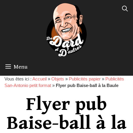
Menu
Vous êtes ici :
Accueil
»
Objets
»
Publicités papier
»
Publicités
San-Antonio petit format
»
Flyer pub Baise-ball à la Baule
Flyer pub
Baise-ball à la