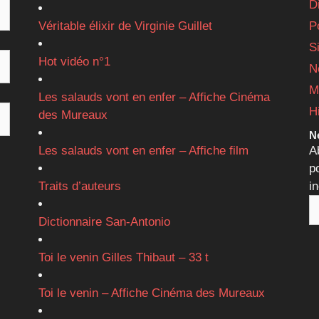
D
Véritable élixir de Virginie Guillet
P
S
Hot vidéo n°1
N
M
Les salauds vont en enfer – Affiche Cinéma
H
des Mureaux
Ne
Les salauds vont en enfer – Affiche film
A
p
Traits d’auteurs
i
Dictionnaire San-Antonio
Toi le venin Gilles Thibaut – 33 t
Toi le venin – Affiche Cinéma des Mureaux