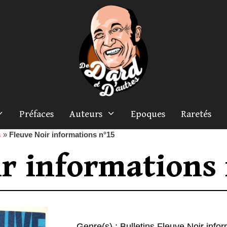
Préfaces
Auteurs
Epoques
Raretés
s
»
Fleuve Noir informations n°15
ir informations
Genre(s) :
Bulletins Fleuve Noir info