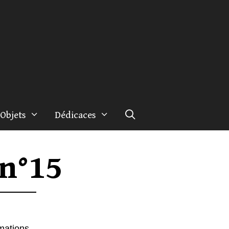
Objets
Dédicaces
 n°15
rmations