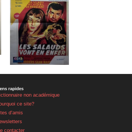
iens rapides
ictionnaire non académique
ourquoi ce site?
ites d’amis
ewsletters
e contacter