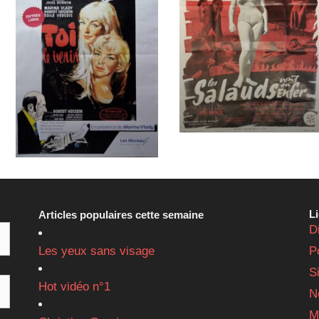
L
Articles populaires cette semaine
D
Les yeux sans visage
P
S
Hot vidéo n°1
N
M