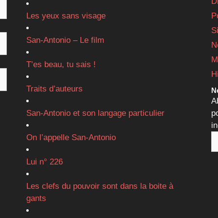
D
Les yeux sans visage
P
S
San-Antonio – Le film
N
M
T’es beau, tu sais !
H
Traits d’auteurs
Ne
A
San-Antonio et son langage particulier
p
i
On l’appelle San-Antonio
Lui n° 226
Les clefs du pouvoir sont dans la boite à
gants