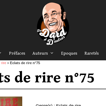
Préfaces
Auteurs
Epoques
Raretés
 rire
»
Eclats de rire n°75
ts de rire n°75
Genre(s) :
Eclats de rire