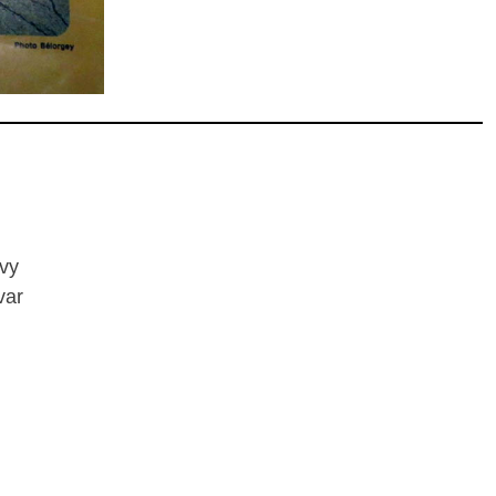
lvy
var