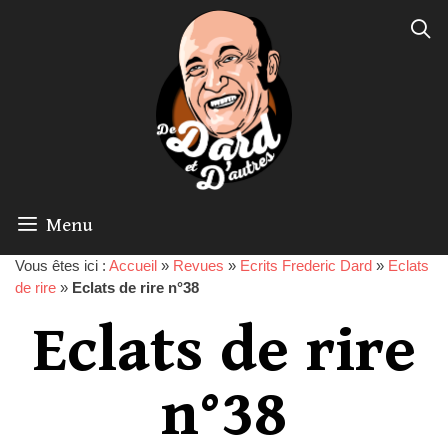
Menu
Vous êtes ici :
Accueil
»
Revues
»
Ecrits Frederic Dard
»
Eclats
de rire
»
Eclats de rire n°38
Eclats de rire
n°38