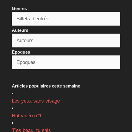
Genres
Auteurs
Epoques
Articles populaires cette semaine
Les yeux sans visage
Hot vidéo n°1
T’es beau, tu sais !