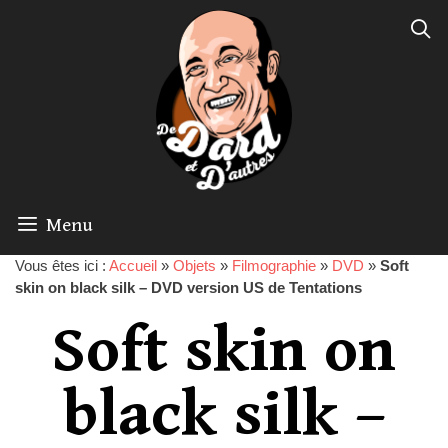
Menu
Vous êtes ici :
Accueil
»
Objets
»
Filmographie
»
DVD
»
Soft
skin on black silk – DVD version US de Tentations
Soft skin on
black silk –