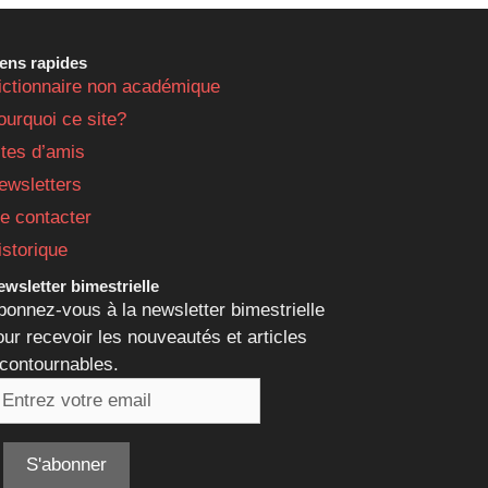
iens rapides
ictionnaire non académique
ourquoi ce site?
ites d’amis
ewsletters
e contacter
istorique
wsletter bimestrielle
bonnez-vous à la newsletter bimestrielle
our recevoir les nouveautés et articles
ncontournables.