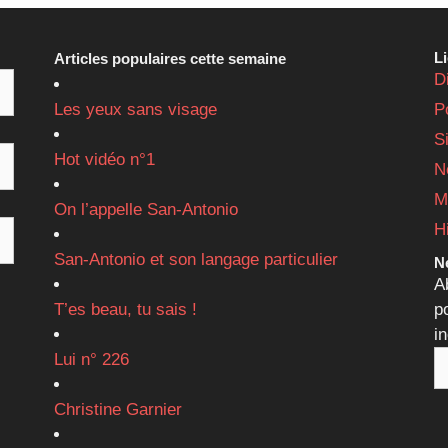
L
Articles populaires cette semaine
D
Les yeux sans visage
P
S
Hot vidéo n°1
N
M
On l’appelle San-Antonio
H
San-Antonio et son langage particulier
Ne
A
T’es beau, tu sais !
p
i
Lui n° 226
Christine Garnier