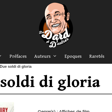
Préfaces
Auteurs
Epoques
Raretés
Due soldi di gloria
soldi di gloria
Genre(s) :
Affiches de film