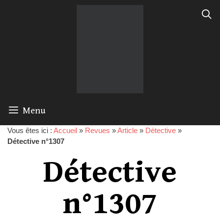
Menu
Vous êtes ici :
Accueil
»
Revues
»
Article
»
Détective
»
Détective n°1307
Détective
n°1307