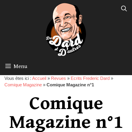
Menu
Vous êtes ici :
Accueil
»
Revues
»
Ecrits Frederic Dard
»
Comique Magazine
»
Comique Magazine n°1
Comique
Magazine n°1