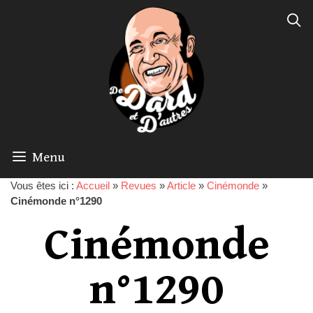
Menu
Vous êtes ici :
Accueil
»
Revues
»
Article
»
Cinémonde
»
Cinémonde n°1290
Cinémonde
n°1290