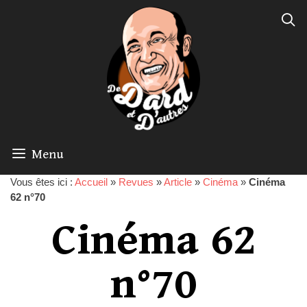
Menu
Vous êtes ici :
Accueil
»
Revues
»
Article
»
Cinéma
»
Cinéma
62 n°70
Cinéma 62
n°70