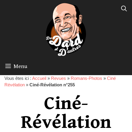
Menu
Vous êtes ici :
Accueil
»
Revues
»
Romans-Photos
»
Ciné
Révélation
»
Ciné-Révélation n°255
Ciné-
Révélation