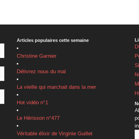
L
Articles populaires cette semaine
D
Christine Garnier
P
S
Délivrez nous du mal
N
M
La vieille qui marchait dans la mer
H
Hot vidéo n°1
Ne
A
Le Hérisson n°477
p
i
Véritable élixir de Virginie Guillet