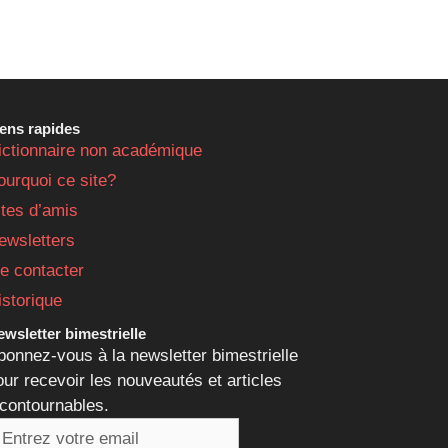
iens rapides
ictionnaire non académique
ourquoi ce site?
ites d’amis
ewsletters
e contacter
istorique
wsletter bimestrielle
bonnez-vous à la newsletter bimestrielle
our recevoir les nouveautés et articles
ncontournables.