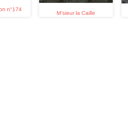
ion n°174
M’sieur la Caille