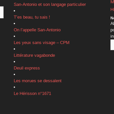
M
San-Antonio et son langage particulier
H
T’es beau, tu sais !
Ne
A
On l’appelle San-Antonio
p
i
Les yeux sans visage – CPM
Littérature vagabonde
Deuil express
Les morues se dessalent
Le Hérisson n°1671