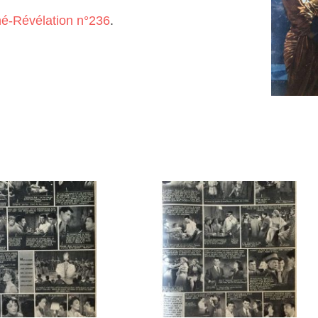
né-Révélation n°236
.