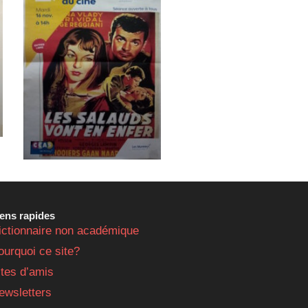
iens rapides
ictionnaire non académique
ourquoi ce site?
ites d’amis
ewsletters