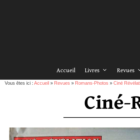
Accueil
Livres
Revues
Vous êtes ici :
Accueil
»
Revues
»
Romans-Photos
»
Ciné Révélat
Ciné-