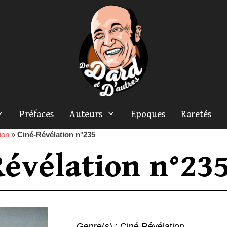
Préfaces
Auteurs
Epoques
Raretés
ion
»
Ciné-Révélation n°235
Révélation n°23
Genre(s) :
Ciné Révélation