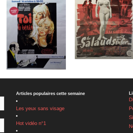
L
Articles populaires cette semaine
D
Les yeux sans visage
P
S
Hot vidéo n°1
N