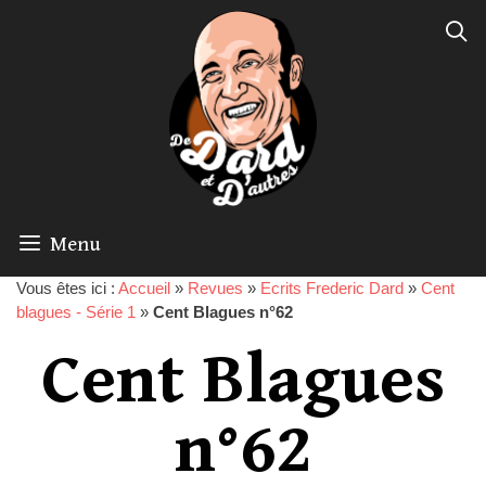
Menu
Vous êtes ici :
Accueil
»
Revues
»
Ecrits Frederic Dard
»
Cent
blagues - Série 1
»
Cent Blagues n°62
Cent Blagues
n°62