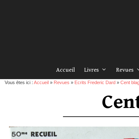
Accueil
Livres
Revues
Vous êtes ici :
Accueil
»
Revues
»
Ecrits Frederic Dard
»
Cent blag
Cen