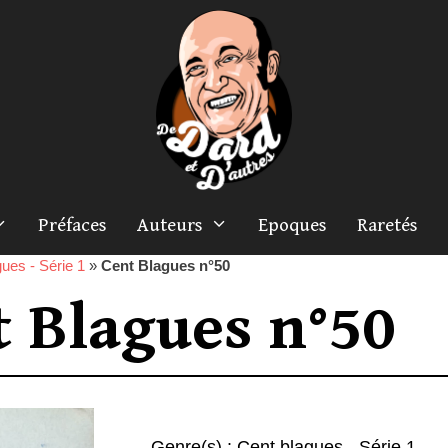
Préfaces
Auteurs
Epoques
Raretés
ues - Série 1
»
Cent Blagues n°50
t Blagues n°50
Genre(s) :
Cent blagues - Série 1