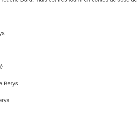
ys
né
de Berys
erys