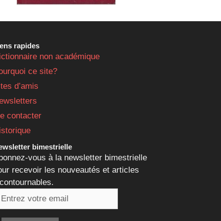
iens rapides
ictionnaire non académique
ourquoi ce site?
ites d’amis
ewsletters
e contacter
istorique
wsletter bimestrielle
bonnez-vous à la newsletter bimestrielle
our recevoir les nouveautés et articles
ncontournables.