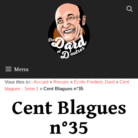
Menu
Vous êtes ici :
Accueil
»
Revues
»
Ecrits Frederic Dard
»
Cent
blagues - Série 1
»
Cent Blagues n°35
Cent Blagues
n°35