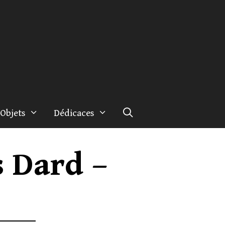
Objets
Dédicaces
s Dard –