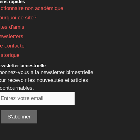
iens rapides
ictionnaire non académique
ourquoi ce site?
ites d’amis
ewsletters
e contacter
istorique
wsletter bimestrielle
bonnez-vous à la newsletter bimestrielle
our recevoir les nouveautés et articles
ncontournables.