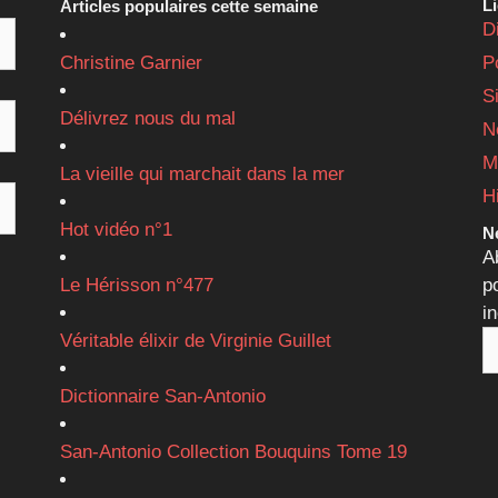
L
Articles populaires cette semaine
D
Christine Garnier
P
S
Délivrez nous du mal
N
M
La vieille qui marchait dans la mer
H
Hot vidéo n°1
Ne
A
Le Hérisson n°477
p
i
Véritable élixir de Virginie Guillet
Dictionnaire San-Antonio
San-Antonio Collection Bouquins Tome 19