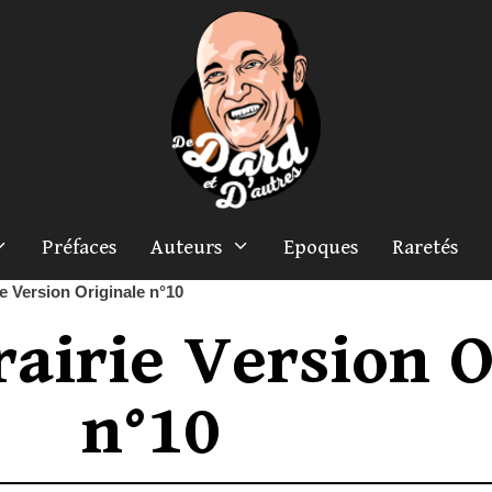
Préfaces
Auteurs
Epoques
Raretés
e Version Originale n°10
rairie Version O
n°10