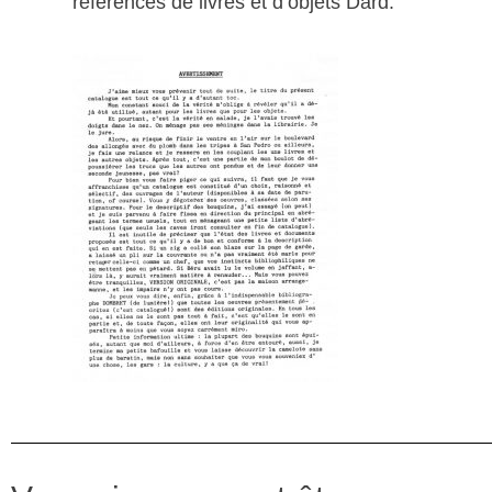
références de livres et d’objets Dard.