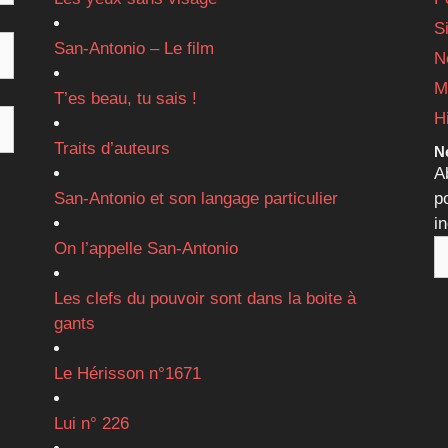
S
San-Antonio – Le film
N
M
T’es beau, tu sais !
H
Traits d’auteurs
Ne
A
San-Antonio et son langage particulier
p
i
On l’appelle San-Antonio
Les clefs du pouvoir sont dans la boite à
gants
Le Hérisson n°1671
Lui n° 226