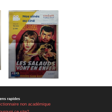
iens rapides
ictionnaire non académique
ourquoi ce site?