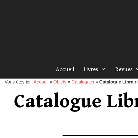
Accueil
Livres
Revues
Vous êtes ici :
Accueil
»
Objets
»
Catalogues
»
Catalogue Librairi
Catalogue Lib