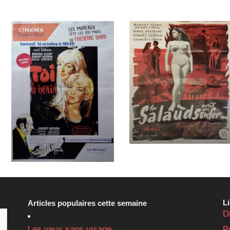
L
Articles populaires cette semaine
D
Les yeux sans visage
P