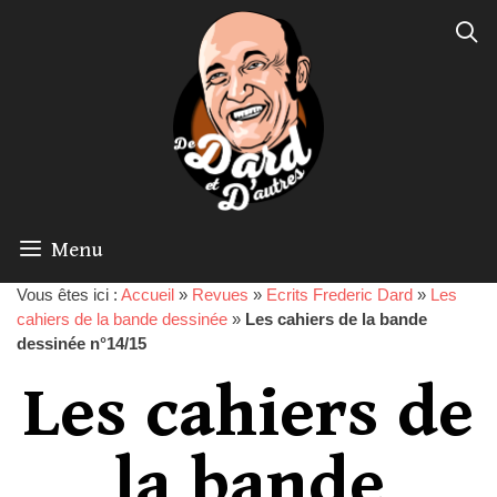
Menu
Vous êtes ici :
Accueil
»
Revues
»
Ecrits Frederic Dard
»
Les
cahiers de la bande dessinée
»
Les cahiers de la bande
dessinée n°14/15
Les cahiers de
la bande