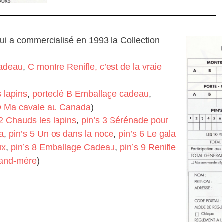
i a commercialisé en 1993 la Collection
adeau
,
C montre Renifle, c’est de la vraie
 lapins
,
porteclé B Emballage cadeau
,
D Ma cavale au Canada
)
 2 Chauds les lapins
,
pin’s 3 Sérénade pour
a
,
pin’s 5 Un os dans la noce
,
pin’s 6 Le gala
ux
,
pin’s 8 Emballage Cadeau
,
pin’s 9 Renifle
grand-mère
)