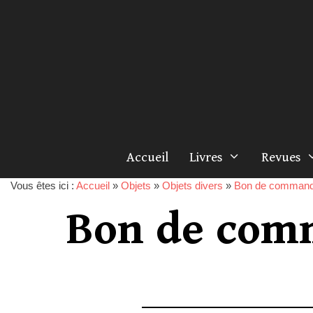
Accueil
Livres
Revues
Vous êtes ici :
Accueil
»
Objets
»
Objets divers
»
Bon de comman
Bon de comm