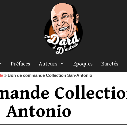
Préfaces
Auteurs
Epoques
Raretés
de
»
Bon de commande Collection San-Antonio
ande Collectio
Antonio