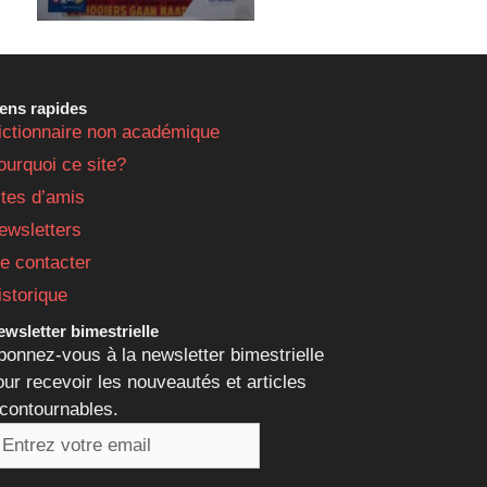
iens rapides
ictionnaire non académique
ourquoi ce site?
ites d’amis
ewsletters
e contacter
istorique
wsletter bimestrielle
bonnez-vous à la newsletter bimestrielle
our recevoir les nouveautés et articles
ncontournables.