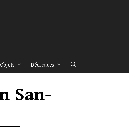
Objets
Dédicaces
n San-