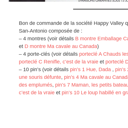
Bon de commande de la société Happy Valley qu
San-Antonio composée de :
– 4 montres (voir détails
B montre Emballage C
et
D montre Ma cavale au Canada
)
– 4 porte-clés (voir détails
porteclé A Chauds les
porteclé C Renifle, c’est de la vraie
et
porteclé 
– 10 pin’s (voir détails
pin’s 1 Hue, Dada
,
pin’s
une souris défunte
,
pin’s 4 Ma cavale au Canad
des emplumés
,
pin’s 7 Maman, les petits batea
c’est de la vraie
et
pin’s 10 Le loup habillé en 