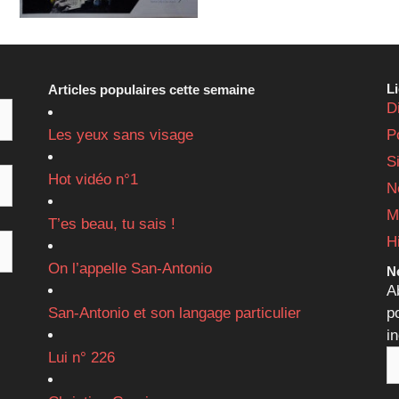
L
Articles populaires cette semaine
D
Les yeux sans visage
P
S
Hot vidéo n°1
N
M
T’es beau, tu sais !
H
On l’appelle San-Antonio
Ne
A
San-Antonio et son langage particulier
p
i
Lui n° 226