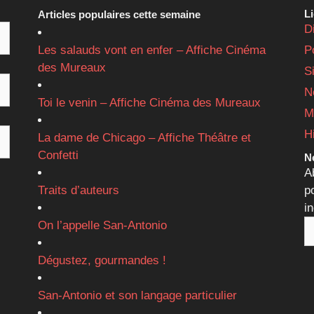
L
Articles populaires cette semaine
D
Les salauds vont en enfer – Affiche Cinéma
P
des Mureaux
S
N
Toi le venin – Affiche Cinéma des Mureaux
M
H
La dame de Chicago – Affiche Théâtre et
Confetti
Ne
A
Traits d’auteurs
p
i
On l’appelle San-Antonio
Dégustez, gourmandes !
San-Antonio et son langage particulier