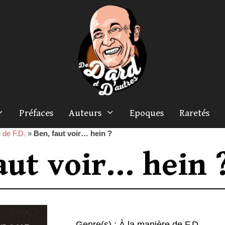
Préfaces
Auteurs
Epoques
Raretés
 de F.D.
»
Ben, faut voir… hein ?
aut voir… hein 
Genre(s) :
À la manière de F.D.