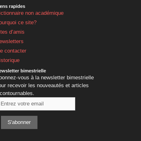
iens rapides
ictionnaire non académique
ourquoi ce site?
ites d’amis
ewsletters
e contacter
istorique
wsletter bimestrielle
bonnez-vous à la newsletter bimestrielle
our recevoir les nouveautés et articles
ncontournables.