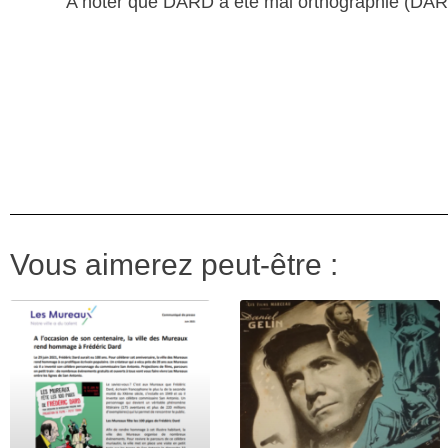
A noter que DARD a été mal orthographié (DAR
Vous aimerez peut-être :