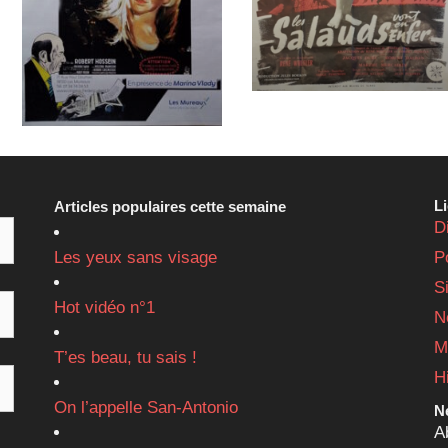
L
Articles populaires cette semaine
D
Les yeux sans visage
P
S
Hot vidéo n°1
N
M
T’es beau, tu sais !
H
On l’appelle San-Antonio
Ne
A