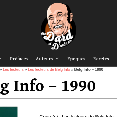
Préfaces
Auteurs
Epoques
Raretés
»
Les lecteurs
»
Les lecteurs de Belg Info
»
Belg Info – 1990
g Info – 1990
Genre(s) :
Les lecteurs de Belg Info